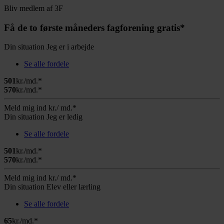
Bliv medlem af 3F
Få de to første måneders fagforening gratis*
Din situation
Jeg er i arbejde
Se alle fordele
501
kr./md.*
570
kr./md.*
Meld mig ind
kr./ md.*
Din situation
Jeg er ledig
Se alle fordele
501
kr./md.*
570
kr./md.*
Meld mig ind
kr./ md.*
Din situation
Elev eller lærling
Se alle fordele
65
kr./md.*