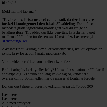
0
kr./md.*
Meld mig ind
kr./ md.*
*Fagforening:
Priserne er et gennemsnit, da der kan være
forskel i kontingentet i den lokale 3F-afdeling
. For at få to
måneders gratis fagforeningskontingent skal du vælge en
betalingsaftale. Tilbuddet kan ikke benyttes, hvis du har været
medlem af 3F inden for de seneste 12 måneder. Læs mere på
3f.dk/betingelser
.
A-kasse: Er du lærling, elev eller voksenlærling skal du opfylde en
række krav for at opnå gratis medlemskab.
Vil du vide mere?
Læs om medlemskab af 3F
Er du i arbejde, lærling eller ledig? Uanset din situation er 3F klar til
at hjælpe dig. Vi dækker en lang række fag og kender din
overenskomst. Som medlem får du masser af kontante fordele.
Du kan også ringe til vores hovednummer på tlf. 70 300 300
Læs mere
Læs mere
Alle medlemstyper