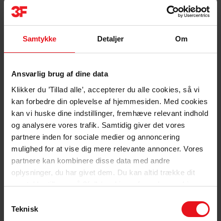
501
kr./ md.*
570
kr./ md.*
Meld mig ind
kr./ md.*
Samtykke
Detaljer
Om
kr.
/måned*
md.*
Værd at vide
*
Du kan læse meget mere her
, om hvorfor du som elev eller lærling
Ansvarlig brug af dine data
skal melde dig ind i 3F's fagforening og a-kasse.
Klikker du ’Tillad alle’, accepterer du alle cookies, så vi
Meld dig ind i dag
65
kr./ md.*
kan forbedre din oplevelse af hjemmesiden. Med cookies
0
kr./ md.*
kan vi huske dine indstillinger, fremhæve relevant indhold
og analysere vores trafik. Samtidig giver det vores
Meld mig ind
kr./ md.*
kr.
/måned*
md.*
partnere inden for sociale medier og annoncering
Værd at vide
mulighed for at vise dig mere relevante annoncer. Vores
partnere kan kombinere disse data med andre
Som medlem af 3F er du en del af et solidarisk fællesskab, der sikrer
dig og dine kollegaer ordentlige løn- og arbejdsvilkår.
Det kan du
oplysninger, du har givet dem. Du kan altid trække dit
læse meget mere om her.
samtykke tilbage på 3f.dk/cookie og fravælge cookies
ved at klikke på "Kun nødvendige cookies".
*Prisen er et gennemsnit, fordi der kan være forskel i kontingentet i
Samtykkevalg
den lokale 3F-afdeling.
Teknisk