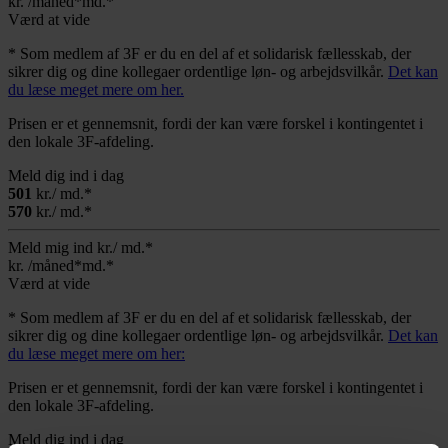
kr.
/måned*
md.*
Værd at vide
* Som medlem af 3F er du en del af et solidarisk fællesskab, der
sikrer dig og dine kollegaer ordentlige løn- og arbejdsvilkår.
Det kan
du læse meget mere om her.
Prisen er et gennemsnit, fordi der kan være forskel i kontingentet i
den lokale 3F-afdeling.
Meld dig ind i dag
501
kr./ md.*
570
kr./ md.*
Meld mig ind
kr./ md.*
kr.
/måned*
md.*
Værd at vide
* Som medlem af 3F er du en del af et solidarisk fællesskab, der
sikrer dig og dine kollegaer ordentlige løn- og arbejdsvilkår.
Det kan
du læse meget mere om her:
Prisen er et gennemsnit, fordi der kan være forskel i kontingentet i
den lokale 3F-afdeling.
Meld dig ind i dag