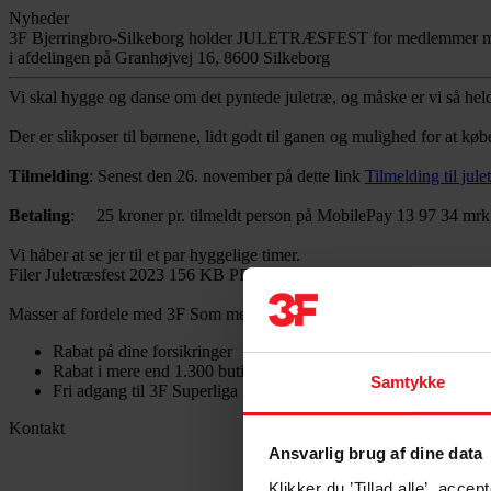
Nyheder
3F Bjerringbro-Silkeborg holder JULETRÆSFEST for medlemmer m
i afdelingen på Granhøjvej 16, 8600 Silkeborg
Vi skal hygge og danse om det pyntede juletræ, og måske er vi så held
Der er slikposer til børnene, lidt godt til ganen og mulighed for at køb
Tilmelding
: Senest den 26. november på dette link
Tilmelding til jule
Betaling
: 25 kroner pr. tilmeldt person på MobilePay 13 97 34 mr
Vi håber at se jer til et par hyggelige timer.
Filer
Juletræsfest 2023
156 KB
PDF
Hent dokument
Masser af fordele med 3F
Som medlem af 3F får du mange gode fordel
Rabat på dine forsikringer
Rabat i mere end 1.300 butikker og webshops
Samtykke
Fri adgang til 3F Superliga
Kontakt
Ansvarlig brug af dine data
Klikker du ’Tillad alle’, acc