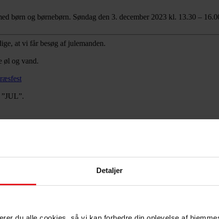
ed børn og børnebørn.
Søndag den 3. december 2023 kl. 13.30 – 16.0
ige, at vi får besøg af julemanden.
e øl og vand.
træsfest
k ”JUL”.
e og rabatter:
Detaljer
epterer du alle cookies, så vi kan forbedre din oplevelse af hjem