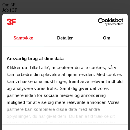
Om 3F
Job i 3F
Her finder du en oversigt over ledige jobs i 3F's afdelinger og i
Forbundshuset. Du kan også finde information om hvordan vi
behandler ansøgninger, og hvad der skal ske, hvis du bliver indkaldt
til en samtale.
Ledige jobs i 3F
Samtykke
Detaljer
Om
Er du på udkig efter et nyt job? Se, hvilke muligheder der er for job i
3F’s afdelinger og i Forbundshuset lige nu.
Ansvarlig brug af dine data
Gå til jobs
Gå til jobs
Klikker du ’Tillad alle’, accepterer du alle cookies, så vi
3F som arbejdsplads
kan forbedre din oplevelse af hjemmesiden. Med cookies
Læs om 3F som organisation og hvordan det er at arbejde her.
kan vi huske dine indstillinger, fremhæve relevant indhold
og analysere vores trafik. Samtidig giver det vores
Rekrutteringsforløb i 3F
partnere inden for sociale medier og annoncering
Få viden om, hvordan en ansættelsesproces i 3F forløber.
mulighed for at vise dig mere relevante annoncer. Vores
partnere kan kombinere disse data med andre
Bliv elev hos 3F
oplysninger, du har givet dem. Du kan altid trække dit
Læs om, hvordan 3F sikrer dig et godt og trygt elevforløb.
samtykke tilbage på 3f.dk/cookie og fravælge cookies