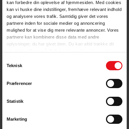
kan forbedre din oplevelse af hjemmesiden. Med cookies
Tilmeld dig nyhedsbrevet for 3F Horsens & Omegn
Masser af fordele med 3F
kan vi huske dine indstillinger, fremhæve relevant indhold
og analysere vores trafik. Samtidig giver det vores
Som medlem af 3F får du mange gode fordele og rabatter.
partnere inden for sociale medier og annoncering
Rabat på dine forsikringer
mulighed for at vise dig mere relevante annoncer. Vores
partnere kan kombinere disse data med andre
Rabat i mere end 1.300 butikker og webshops
oplysninger, du har givet dem. Du kan altid trække dit
Fri adgang til 3F Superliga
samtykke tilbage på 3f.dk/cookie og fravælge cookies
ved at klikke på "Kun nødvendige cookies".
Gratis løntjek
Samtykkevalg
Teknisk
Gratis advokathjælp
Billige 3F Feriehuse i Danmark og Europa
Præferencer
Og meget mere...
Bliv medlem
Statistik
Se alle fordele
Bliv medlem
Se alle fordele
Følg os på sociale medier
Følg din 3F afdeling på sociale medier.
Marketing
Facebook 3F Horsens & Omegn
Facebook 3F Horsens & Omegn