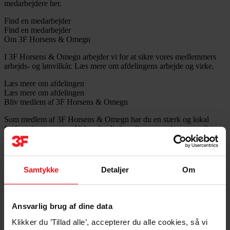
medarbejdere her.
Find en medarbejder
Find en medarbejder
Om 3F Horsens & Omegn
I 3F Horsens & Omegn arbejder vi for at sikre vores medlemmers
arbejds- og lønvilkår. Læs mere om afdelingens arbejde og virke.
Læs mere om afdelingen
Læs mere om afdelingen
Bliv medlem af 3F Horsens & Omegn
Som medlem af 3F Horsens & Omegn har du en stærk og lokal
fagforening i ryggen. Vi kender dit fag, din overenskomst og dit
lokalområde.
Bliv medlem
Bliv medlem
Samtykke
Detaljer
Om
Tilmeld dig nyhedsbrevet
Er du ikke medlem af afdelingen 3F Horsens & Omegn, men ønsker
at modtage vores nyhedsbrev med lokale nyheder og aktiviteter, kan
Ansvarlig brug af dine data
du tilmelde dig nyhedsbrevet her. Husk at skrive dit navn og e-
mailadresse når du tilmelder dig.
Klikker du ’Tillad alle’, accepterer du alle cookies, så vi