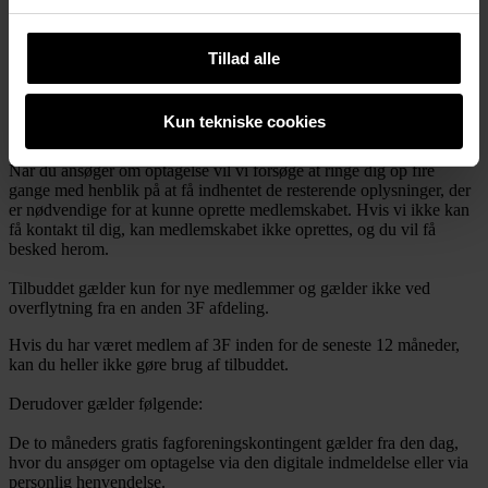
For at blive medlem af 3F skal du arbejde inden for et af de
fagområder, som 3F organiserer.
Se en oversigt her
.
Tillad alle
For at få de to første måneders fagforeningsmedlemskab gratis, skal
du i forbindelse med indmeldelsen tilmelde dig en betalingsaftale
Kun tekniske cookies
såsom betalingsservice eller MobilePay.
Når du ansøger om optagelse vil vi forsøge at ringe dig op fire
gange med henblik på at få indhentet de resterende oplysninger, der
er nødvendige for at kunne oprette medlemskabet. Hvis vi ikke kan
få kontakt til dig, kan medlemskabet ikke oprettes, og du vil få
besked herom.
Tilbuddet gælder kun for nye medlemmer og gælder ikke ved
overflytning fra en anden 3F afdeling.
Hvis du har været medlem af 3F inden for de seneste 12 måneder,
kan du heller ikke gøre brug af tilbuddet.
Derudover gælder følgende:
De to måneders gratis fagforeningskontingent gælder fra den dag,
hvor du ansøger om optagelse via den digitale indmeldelse eller via
personlig henvendelse.