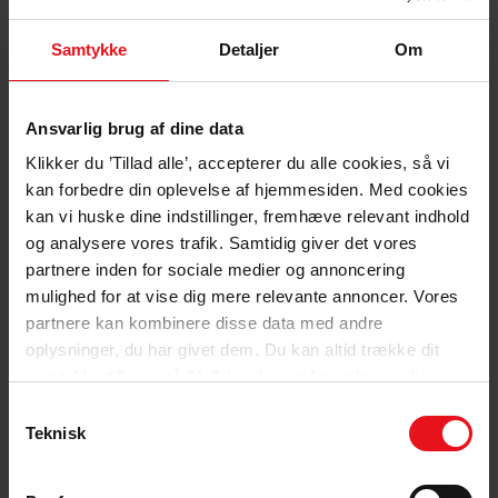
Læs mere om afdelingen
Læs mere om afdelingen
Samtykke
Detaljer
Om
Bliv medlem af 3F København
Som medlem af 3F København har du en stærk og lokal fagforening
i ryggen. Vi kender dit fag, din overenskomst og dit lokalområde.
Ansvarlig brug af dine data
Bliv medlem
Klikker du ’Tillad alle’, accepterer du alle cookies, så vi
Bliv medlem
kan forbedre din oplevelse af hjemmesiden. Med cookies
Tilmeld dig nyhedsbrevet
kan vi huske dine indstillinger, fremhæve relevant indhold
Er du ikke medlem af afdelingen 3F København, men ønsker at
og analysere vores trafik. Samtidig giver det vores
modtage vores nyhedsbrev med lokale nyheder og aktiviteter, kan
partnere inden for sociale medier og annoncering
du tilmelde dig nyhedsbrevet her. Husk at skrive dit navn og e-
mulighed for at vise dig mere relevante annoncer. Vores
mailadresse når du tilmelder dig.
partnere kan kombinere disse data med andre
Tilmeld dig nyhedsbrevet for 3F København
oplysninger, du har givet dem. Du kan altid trække dit
Masser af fordele med 3F
samtykke tilbage på 3f.dk/cookie og fravælge cookies
Som medlem af 3F får du mange gode fordele og rabatter.
ved at klikke på "Kun nødvendige cookies".
Samtykkevalg
Rabat på dine forsikringer
Teknisk
Rabat i mere end 1.300 butikker og webshops