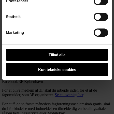
Præferencer
Fri adgang til 3F Superliga
Gratis løntjek
Statistik
Gratis advokathjælp
Gratis oprettelse af testamente
Marketing
Billige 3F Feriehuse i Danmark og Europa
Og meget mere...
Bliv medlem
Tillad alle
Se alle fordele
Bliv medlem
Se alle fordele
Kun tekniske cookies
Følg os på Facebook
Følg din lokale afdeling på Facebook.
Facebook 3F København
Facebook 3F København
For at blive medlem af 3F skal du arbejde inden for et af de
fagområder, som 3F organiserer.
Se en oversigt her
.
For at få de to første måneders fagforeningsmedlemskab gratis, skal
du i forbindelse med indmeldelsen tilmelde dig en betalingsaftale
såsom betalingsservice eller MobilePay.