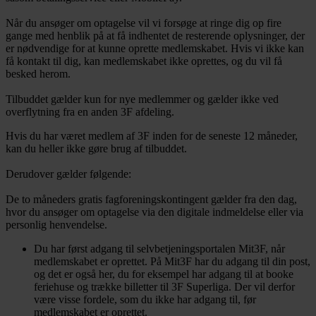
Når du ansøger om optagelse vil vi forsøge at ringe dig op fire
gange med henblik på at få indhentet de resterende oplysninger, der
er nødvendige for at kunne oprette medlemskabet. Hvis vi ikke kan
få kontakt til dig, kan medlemskabet ikke oprettes, og du vil få
besked herom.
Tilbuddet gælder kun for nye medlemmer og gælder ikke ved
overflytning fra en anden 3F afdeling.
Hvis du har været medlem af 3F inden for de seneste 12 måneder,
kan du heller ikke gøre brug af tilbuddet.
Derudover gælder følgende:
De to måneders gratis fagforeningskontingent gælder fra den dag,
hvor du ansøger om optagelse via den digitale indmeldelse eller via
personlig henvendelse.
Du har først adgang til selvbetjeningsportalen Mit3F, når
medlemskabet er oprettet. På Mit3F har du adgang til din post,
og det er også her, du for eksempel har adgang til at booke
feriehuse og trække billetter til 3F Superliga. Der vil derfor
være visse fordele, som du ikke har adgang til, før
medlemskabet er oprettet.