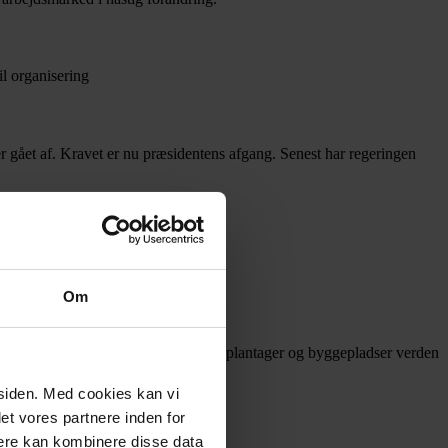
il organisering
 er gået af. Kravet er nu præsidentens afgang. Senest har regeringen
Om
il at sikre bedre vilkår på fabrikker, plantager og byggepladser verden
mesiden. Med cookies kan vi
det vores partnere inden for
nere kan kombinere disse data