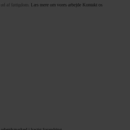
 ud af fattigdom.
Læs mere om vores arbejde
Kontakt os
 arbejdsmarked i hastig forandring.