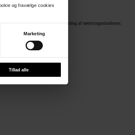
og mere lighed for alle.
cookie og fravælge cookies
rnes arbejds- og levevilkår.
em direkte støtte og strategisk rådgivning af søsterorganisationer.
de fagforeninger.
Marketing
Tillad alle