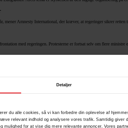
r
r, mener Amnesty International, der kræver, at regeringer sikrer retten t
nfrontation med regeringen. Protesterne er fortsat selv om flere ministre
lt arbejde
e indsats
Detaljer
er sig – og hvad 3F gør for at støtte dem.
rettigheder, der bliver kæmpet for og vundet. Og om hvordan vi er med t
epterer du alle cookies, så vi kan forbedre din oplevelse af hjem
mhæve relevant indhold og analysere vores trafik. Samtidig giver 
g mulighed for at vise dig mere relevante annoncer. Vores part