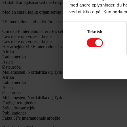
Et stabilt arbejdsmarked med respekt for arbejdstagerrettigheder og et 
med andre oplysninger, du ha
ved at klikke på "Kun nødven
Med en stærk faglig organisering kan fagforeningerne bidrage til demo
3F International arbejder for at skabe ordentlige arbejdsforhold, størr
Samtykkevalg
Om os
3F International er 3F’s sekretariat for globalt udviklingsarbej
Teknisk
Læs mere om vores arbejde
Læs mere om vores arbejde
Her arbejder vi
3F International samarbejder med faglige søsterorganis
Afrika
Latinamerika
Asien
Østeuropa
Mellemøsten, Nordafrika og Tyrkiet
Afrika
Latinamerika
Asien
Østeuropa
Mellemøsten, Nordafrika og Tyrkiet
Faglige rettigheder
Solidaritetsarbejde
Publikationer
Fakta
3F's internationale arbejde