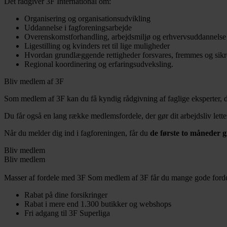
Det rådgiver 3F International om:
Organisering og organisationsudvikling
Uddannelse i fagforeningsarbejde
Overenskomstforhandling, arbejdsmiljø og erhvervsuddannelse
Ligestilling og kvinders ret til lige muligheder
Hvordan grundlæggende rettigheder forsvares, fremmes og sikres 
Regional koordinering og erfaringsudveksling.
Bliv medlem af 3F
Som medlem af 3F kan du få kyndig rådgivning af faglige eksperter, de
Du får også en lang række medlemsfordele, der gør dit arbejdsliv lett
Når du melder dig ind i fagforeningen, får du
de første to måneder gr
Bliv medlem
Bliv medlem
Masser af fordele med 3F
Som medlem af 3F får du mange gode fordel
Rabat på dine forsikringer
Rabat i mere end 1.300 butikker og webshops
Fri adgang til 3F Superliga