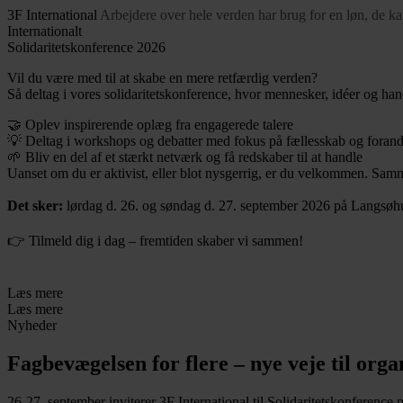
3F International
Arbejdere over hele verden har brug for en løn, de kan 
Internationalt
Solidaritetskonference 2026
Vil du være med til at skabe en mere retfærdig verden?
Så deltag i vores solidaritetskonference, hvor mennesker, idéer og ha
🤝 Oplev inspirerende oplæg fra engagerede talere
💡 Deltag i workshops og debatter med fokus på fællesskab og forand
🌱 Bliv en del af et stærkt netværk og få redskaber til at handle
Uanset om du er aktivist, eller blot nysgerrig, er du velkommen. Samm
Det sker:
lørdag d. 26. og søndag d. 27. september 2026 på Langsøh
👉 Tilmeld dig i dag – fremtiden skaber vi sammen!
Læs mere
Læs mere
Nyheder
Fagbevægelsen for flere – nye veje til orga
26-27. september inviterer 3F International til Solidaritetskonference