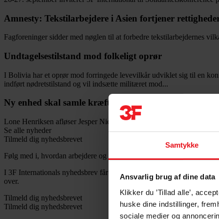
Amnesty: Tekstilarbejdere i Asien fortjener rettighede
Fagforeninger sidder med nøglen til at forbedre tekstilarbejdernes vilkå
Undtagelsestilstand mod folkeligt oprør
I Bolivia har et oprør mod forringede levevilkår udviklet sig til en ko
indført nødretstilstand og vil indsætte militæret mod...
Ny enhed skal samle kræfterne om EU og internationa
Lone Henriksen afløser Jesper Nielsen som chef for 3F’s international
Se alle nyheder
Tilmeld dig nyhedsbrevet
Samtykke
Følg med i, hvordan arbejdere og fagforeninger rundt om i verden klar
I 3F Internationals nyhedsbrev får du historier fra virkeligheden. Om 
Ansvarlig brug af dine data
over.
Klikker du ’Tillad alle’, acc
Tilmeld dig nyhedsbrevet
huske dine indstillinger, fre
Tilmeld dig nyhedsbrevet
sociale medier og annoncerin