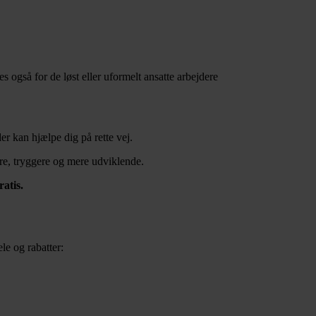
også for de løst eller uformelt ansatte arbejdere
r kan hjælpe dig på rette vej.
ere, tryggere og mere udviklende.
atis.
e og rabatter: