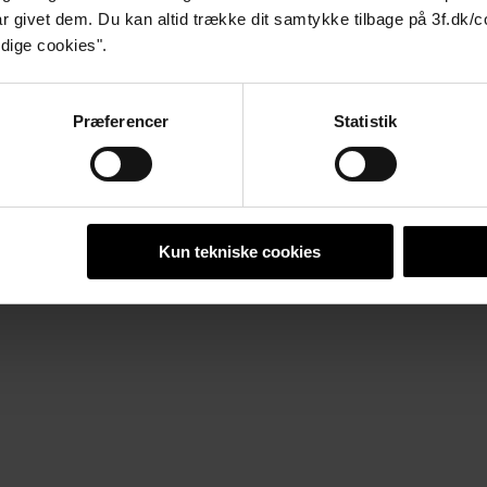
godt socialt sikkerhedsnet er en vigtig brik i at skabe bæredygtig vækst 
r givet dem. Du kan altid trække dit samtykke tilbage på 3f.dk/
dige cookies".
kratiske processer og skaffe sig reel og lovlig indflydelse på medlemme
e social lighed og demokratisk deltagelse af arbejdere i andre lande genn
de, der støtter søsterorganisationer i at blive stærkere og mere selvbæren
Præferencer
Statistik
ationer i udviklingslande og i Central- og Østeuropa.
Kun tekniske cookies