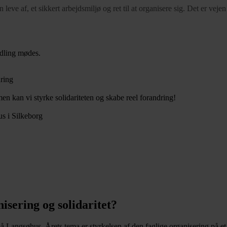
leve af, et sikkert arbejdsmiljø og ret til at organisere sig. Det er vejen
ndling mødes.
ring
en kan vi styrke solidariteten og skabe reel forandring!
us i Silkeborg
nisering og solidaritet?
 på Langsøhus. Årets tema er styrkelsen af den faglige organisering på et