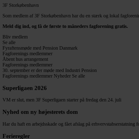
3F Storkøbenhavn
Som medlem af 3F Storkøbenhavn har du en stærk og lokal fagforening
Meld dig ind, og få de første to måneders fagforening gratis.
Bliv medlem
Se alle
Fyraftensmøde med Pension Danmark
Fagforenings medlemmer
Åbent hus arrangement
Fagforenings medlemmer
30. september er der møde med Industri Pension
Fagforenings medlemmer
Nyheder
Se alle
Superligaen 2026
VM er slut, men 3F Superligaen starter på fredag den 24. juli
Nyhed om ny højesterets dom
Har du haft en arbejdsskade og fået afslag på erhvervstabserstatning fo
Ferieregler