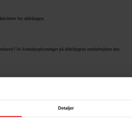
tiviteter for afdelingen.
enhavn? Se kontaktoplysninger på afdelingens medarbejdere her.
- og lønvilkår. Læs mere om afdelingens arbejde og virke.
Detaljer
 i ryggen. Vi kender dit fag, din overenskomst og dit lokalområde.