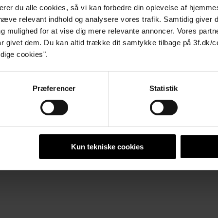
epterer du alle cookies, så vi kan forbedre din oplevelse af hjem
tage vores nyhedsbrev med lokale nyheder og aktiviteter, kan du tilme
mhæve relevant indhold og analysere vores trafik. Samtidig giver 
g mulighed for at vise dig mere relevante annoncer. Vores part
r givet dem. Du kan altid trække dit samtykke tilbage på 3f.dk/
dige cookies".
Præferencer
Statistik
Kun tekniske cookies