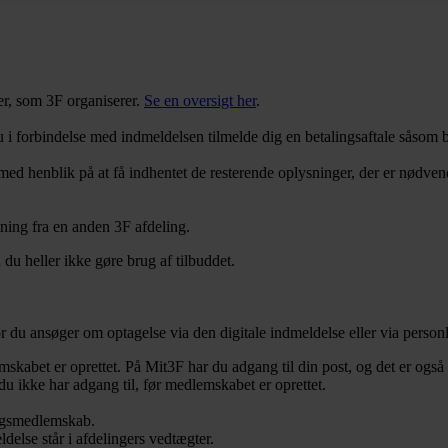
er, som 3F organiserer.
Se en oversigt her
.
u i forbindelse med indmeldelsen tilmelde dig en betalingsaftale såsom 
 med henblik på at få indhentet de resterende oplysninger, der er nødve
ning fra en anden 3F afdeling.
u heller ikke gøre brug af tilbuddet.
r du ansøger om optagelse via den digitale indmeldelse eller via perso
mskabet er oprettet. På Mit3F har du adgang til din post, og det er også
 du ikke har adgang til, før medlemskabet er oprettet.
ingsmedlemskab.
delse står i afdelingers vedtægter.