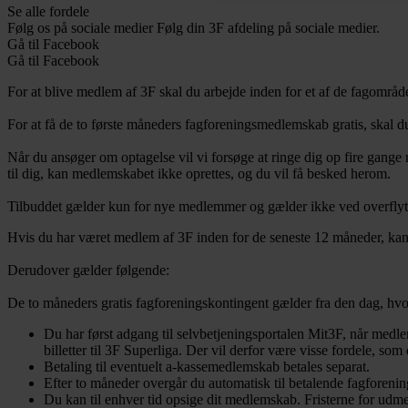
Se alle fordele
Følg os på sociale medier
Følg din 3F afdeling på sociale medier.
Gå til Facebook
Gå til Facebook
For at blive medlem af 3F skal du arbejde inden for et af de fagområd
For at få de to første måneders fagforeningsmedlemskab gratis, skal d
Når du ansøger om optagelse vil vi forsøge at ringe dig op fire gange
til dig, kan medlemskabet ikke oprettes, og du vil få besked herom.
Tilbuddet gælder kun for nye medlemmer og gælder ikke ved overflyt
Hvis du har været medlem af 3F inden for de seneste 12 måneder, kan d
Derudover gælder følgende:
De to måneders gratis fagforeningskontingent gælder fra den dag, hvo
Du har først adgang til selvbetjeningsportalen Mit3F, når medle
billetter til 3F Superliga. Der vil derfor være visse fordele, som
Betaling til eventuelt a-kassemedlemskab betales separat.
Efter to måneder overgår du automatisk til betalende fagforen
Du kan til enhver tid opsige dit medlemskab. Fristerne for udmel