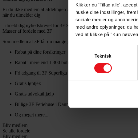
Klikker du ’Tillad alle’, acc
Er du ikke medlem af afdelingen 3F Storkøbenhavn, men ønsker at mod
huske dine indstillinger, fre
når du tilmelder dig.
sociale medier og annoncerin
Tilmeld dig nyhedsbrevet for 3F Storkøbenhavn
med andre oplysninger, du ha
Masser af fordele med 3F
ved at klikke på "Kun nødven
Som medlem af 3F får du mange gode fordele og rabatter.
Samtykkevalg
Rabat på dine forsikringer
Teknisk
Rabat i mere end 1.300 butikker og webshops
Fri adgang til 3F Superliga
Gratis løntjek
Gratis advokathjælp
Billige 3F Feriehuse i Danmark og Europa
Og meget mere...
Bliv medlem
Se alle fordele
Bliv medlem