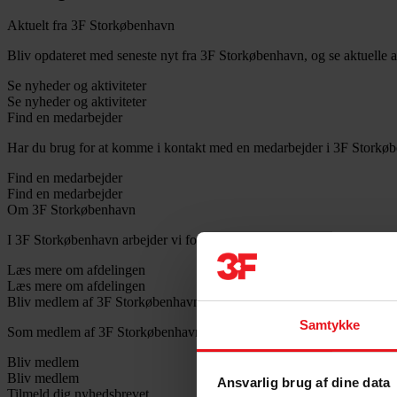
Aktuelt fra 3F Storkøbenhavn
Bliv opdateret med seneste nyt fra 3F Storkøbenhavn, og se aktuelle ak
Se nyheder og aktiviteter
Se nyheder og aktiviteter
Find en medarbejder
Har du brug for at komme i kontakt med en medarbejder i 3F Storkøb
Find en medarbejder
Find en medarbejder
Om 3F Storkøbenhavn
I 3F Storkøbenhavn arbejder vi for at sikre vores medlemmers arbejds
Læs mere om afdelingen
Læs mere om afdelingen
Bliv medlem af 3F Storkøbenhavn
Samtykke
Som medlem af 3F Storkøbenhavn har du en stærk og lokal fagforening
Bliv medlem
Bliv medlem
Ansvarlig brug af dine data
Tilmeld dig nyhedsbrevet